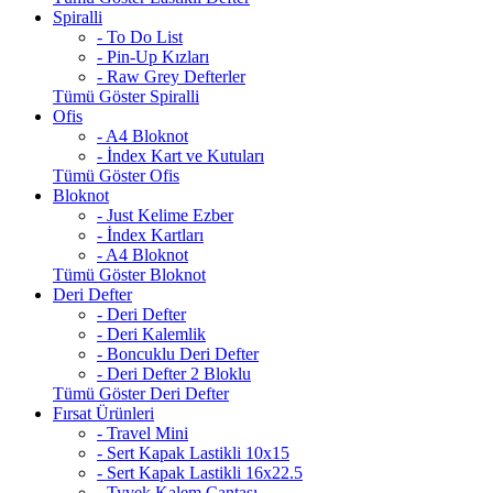
Spiralli
- To Do List
- Pin-Up Kızları
- Raw Grey Defterler
Tümü Göster Spiralli
Ofis
- A4 Bloknot
- İndex Kart ve Kutuları
Tümü Göster Ofis
Bloknot
- Just Kelime Ezber
- İndex Kartları
- A4 Bloknot
Tümü Göster Bloknot
Deri Defter
- Deri Defter
- Deri Kalemlik
- Boncuklu Deri Defter
- Deri Defter 2 Bloklu
Tümü Göster Deri Defter
Fırsat Ürünleri
- Travel Mini
- Sert Kapak Lastikli 10x15
- Sert Kapak Lastikli 16x22.5
- Tyvek Kalem Çantası