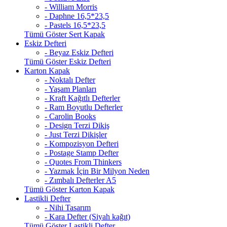
- William Morris
- Daphne 16,5*23,5
- Pastels 16,5*23,5
Tümü Göster Sert Kapak
Eskiz Defteri
- Beyaz Eskiz Defteri
Tümü Göster Eskiz Defteri
Karton Kapak
- Noktalı Defter
- Yaşam Planları
- Kraft Kağıtlı Defterler
- Ram Boyutlu Defterler
- Carolin Books
- Design Terzi Dikiş
- Just Terzi Dikişler
- Kompozisyon Defteri
- Postage Stamp Defter
- Quotes From Thinkers
- Yazmak İçin Bir Milyon Neden
- Zımbalı Defterler A5
Tümü Göster Karton Kapak
Lastikli Defter
- Nihi Tasarım
- Kara Defter (Siyah kağıt)
Tümü Göster Lastikli Defter