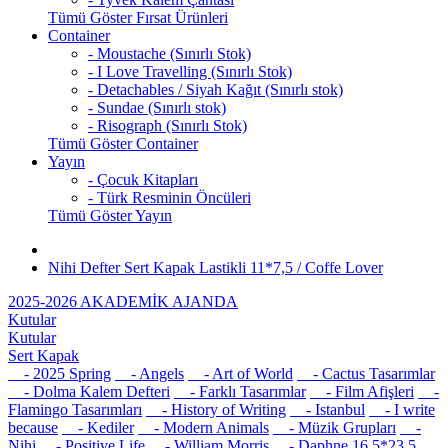
Tümü Göster Fırsat Ürünleri
Container
- Moustache (Sınırlı Stok)
- I Love Travelling (Sınırlı Stok)
- Detachables / Siyah Kağıt (Sınırlı stok)
- Sundae (Sınırlı stok)
- Risograph (Sınırlı Stok)
Tümü Göster Container
Yayın
- Çocuk Kitapları
- Türk Resminin Öncüleri
Tümü Göster Yayın
Nihi Defter Sert Kapak Lastikli 11*7,5 / Coffe Lover
2025-2026 AKADEMİK AJANDA
Kutular
Kutular
Sert Kapak
- 2025 Spring
- Angels
- Art of World
- Cactus Tasarımlar
- Dolma Kalem Defteri
- Farklı Tasarımlar
- Film Afişleri
-
Flamingo Tasarımları
- History of Writing
- Istanbul
- I write
because
- Kediler
- Modern Animals
- Müzik Grupları
-
Nihi
- Positive Life
- William Morris
- Daphne 16,5*23,5