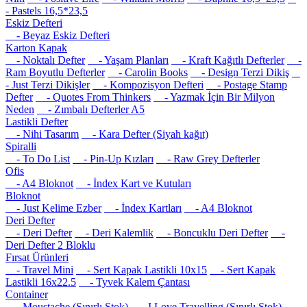
- Pastels 16,5*23,5
Eskiz Defteri
- Beyaz Eskiz Defteri
Karton Kapak
- Noktalı Defter
- Yaşam Planları
- Kraft Kağıtlı Defterler
-
Ram Boyutlu Defterler
- Carolin Books
- Design Terzi Dikiş
- Just Terzi Dikişler
- Kompozisyon Defteri
- Postage Stamp
Defter
- Quotes From Thinkers
- Yazmak İçin Bir Milyon
Neden
- Zımbalı Defterler A5
Lastikli Defter
- Nihi Tasarım
- Kara Defter (Siyah kağıt)
Spiralli
- To Do List
- Pin-Up Kızları
- Raw Grey Defterler
Ofis
- A4 Bloknot
- İndex Kart ve Kutuları
Bloknot
- Just Kelime Ezber
- İndex Kartları
- A4 Bloknot
Deri Defter
- Deri Defter
- Deri Kalemlik
- Boncuklu Deri Defter
-
Deri Defter 2 Bloklu
Fırsat Ürünleri
- Travel Mini
- Sert Kapak Lastikli 10x15
- Sert Kapak
Lastikli 16x22.5
- Tyvek Kalem Çantası
Container
- Moustache (Sınırlı Stok)
- I Love Travelling (Sınırlı Stok)
-