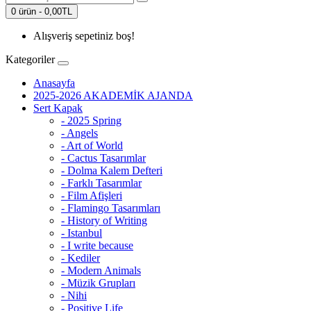
0 ürün - 0,00TL
Alışveriş sepetiniz boş!
Kategoriler
Anasayfa
2025-2026 AKADEMİK AJANDA
Sert Kapak
- 2025 Spring
- Angels
- Art of World
- Cactus Tasarımlar
- Dolma Kalem Defteri
- Farklı Tasarımlar
- Film Afişleri
- Flamingo Tasarımları
- History of Writing
- Istanbul
- I write because
- Kediler
- Modern Animals
- Müzik Grupları
- Nihi
- Positive Life