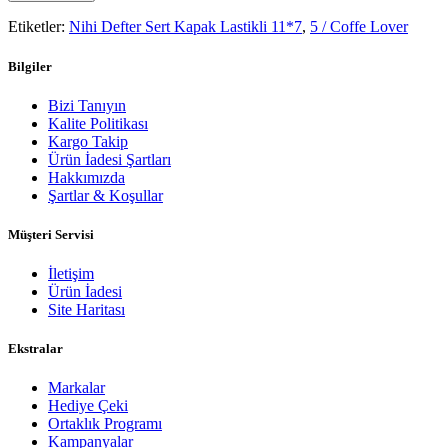
Etiketler:
Nihi Defter Sert Kapak Lastikli 11*7
,
5 / Coffe Lover
Bilgiler
Bizi Tanıyın
Kalite Politikası
Kargo Takip
Ürün İadesi Şartları
Hakkımızda
Şartlar & Koşullar
Müşteri Servisi
İletişim
Ürün İadesi
Site Haritası
Ekstralar
Markalar
Hediye Çeki
Ortaklık Programı
Kampanyalar