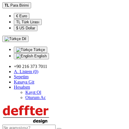
TL
Para Birimi
€ Euro
TL Türk Lirası
$ US Dollar
Dil
Türkçe
English
+90 216 373 7011
A. Listem (0)
Sepetim
Kasaya Git
Hesabım
Kayıt Ol
Oturum Aç