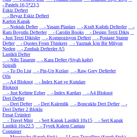
- Pastels 16,5*23,5
Eskiz Defteri
- Beyaz Eskiz Defteri
Karton Kapak
- Noktalı Defter
- Yaşam Planları
- Kraft Kağıtlı Defterler
-
Ram Boyutlu Defterler
- Carolin Books
- Design Terzi Dikiş
- Just Terzi Dikişler
- Kompozisyon Defteri
- Postage Stamp
Defter
- Quotes From Thinkers
- Yazmak İçin Bir Milyon
Neden
- Zımbalı Defterler A5
Lastikli Defter
- Nihi Tasarım
- Kara Defter (Siyah kağıt)
Spiralli
- To Do List
- Pin-Up Kızları
- Raw Grey Defterler
Ofis
- A4 Bloknot
- İndex Kart ve Kutuları
Bloknot
- Just Kelime Ezber
- İndex Kartları
- A4 Bloknot
Deri Defter
- Deri Defter
- Deri Kalemlik
- Boncuklu Deri Defter
-
Deri Defter 2 Bloklu
Fırsat Ürünleri
- Travel Mini
- Sert Kapak Lastikli 10x15
- Sert Kapak
Lastikli 16x22.5
- Tyvek Kalem Çantası
Container
- Moustache (Sınırlı Stok)
- I Love Travelling (Sınırlı Stok)
-