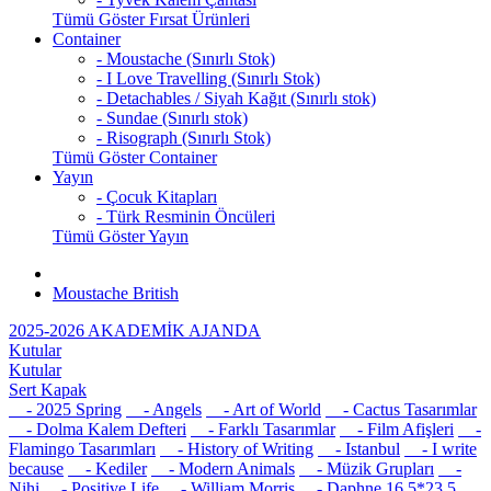
Tümü Göster Fırsat Ürünleri
Container
- Moustache (Sınırlı Stok)
- I Love Travelling (Sınırlı Stok)
- Detachables / Siyah Kağıt (Sınırlı stok)
- Sundae (Sınırlı stok)
- Risograph (Sınırlı Stok)
Tümü Göster Container
Yayın
- Çocuk Kitapları
- Türk Resminin Öncüleri
Tümü Göster Yayın
Moustache British
2025-2026 AKADEMİK AJANDA
Kutular
Kutular
Sert Kapak
- 2025 Spring
- Angels
- Art of World
- Cactus Tasarımlar
- Dolma Kalem Defteri
- Farklı Tasarımlar
- Film Afişleri
-
Flamingo Tasarımları
- History of Writing
- Istanbul
- I write
because
- Kediler
- Modern Animals
- Müzik Grupları
-
Nihi
- Positive Life
- William Morris
- Daphne 16,5*23,5