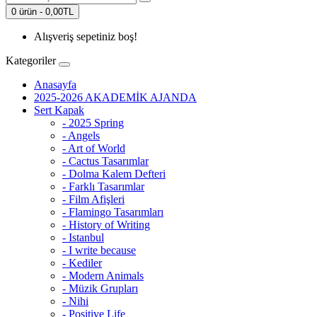
0 ürün - 0,00TL
Alışveriş sepetiniz boş!
Kategoriler
Anasayfa
2025-2026 AKADEMİK AJANDA
Sert Kapak
- 2025 Spring
- Angels
- Art of World
- Cactus Tasarımlar
- Dolma Kalem Defteri
- Farklı Tasarımlar
- Film Afişleri
- Flamingo Tasarımları
- History of Writing
- Istanbul
- I write because
- Kediler
- Modern Animals
- Müzik Grupları
- Nihi
- Positive Life