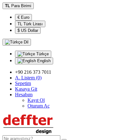
TL
Para Birimi
€ Euro
TL Türk Lirası
$ US Dollar
Dil
Türkçe
English
+90 216 373 7011
A. Listem (0)
Sepetim
Kasaya Git
Hesabım
Kayıt Ol
Oturum Aç