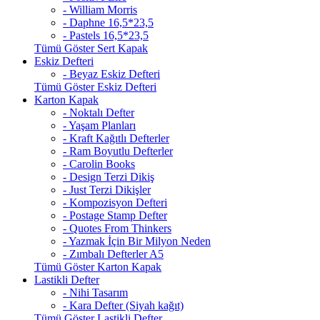
- William Morris
- Daphne 16,5*23,5
- Pastels 16,5*23,5
Tümü Göster Sert Kapak
Eskiz Defteri
- Beyaz Eskiz Defteri
Tümü Göster Eskiz Defteri
Karton Kapak
- Noktalı Defter
- Yaşam Planları
- Kraft Kağıtlı Defterler
- Ram Boyutlu Defterler
- Carolin Books
- Design Terzi Dikiş
- Just Terzi Dikişler
- Kompozisyon Defteri
- Postage Stamp Defter
- Quotes From Thinkers
- Yazmak İçin Bir Milyon Neden
- Zımbalı Defterler A5
Tümü Göster Karton Kapak
Lastikli Defter
- Nihi Tasarım
- Kara Defter (Siyah kağıt)
Tümü Göster Lastikli Defter