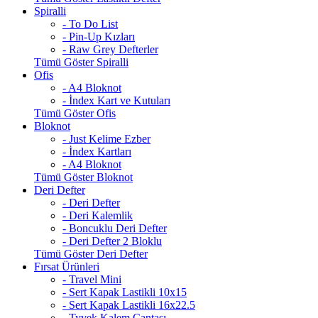
Spiralli
- To Do List
- Pin-Up Kızları
- Raw Grey Defterler
Tümü Göster Spiralli
Ofis
- A4 Bloknot
- İndex Kart ve Kutuları
Tümü Göster Ofis
Bloknot
- Just Kelime Ezber
- İndex Kartları
- A4 Bloknot
Tümü Göster Bloknot
Deri Defter
- Deri Defter
- Deri Kalemlik
- Boncuklu Deri Defter
- Deri Defter 2 Bloklu
Tümü Göster Deri Defter
Fırsat Ürünleri
- Travel Mini
- Sert Kapak Lastikli 10x15
- Sert Kapak Lastikli 16x22.5
- Tyvek Kalem Çantası