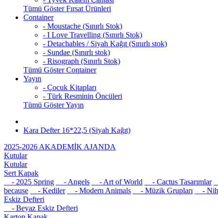
Tümü Göster Fırsat Ürünleri
Container
- Moustache (Sınırlı Stok)
- I Love Travelling (Sınırlı Stok)
- Detachables / Siyah Kağıt (Sınırlı stok)
- Sundae (Sınırlı stok)
- Risograph (Sınırlı Stok)
Tümü Göster Container
Yayın
- Çocuk Kitapları
- Türk Resminin Öncüleri
Tümü Göster Yayın
Kara Defter 16*22,5 (Siyah Kağıt)
2025-2026 AKADEMİK AJANDA
Kutular
Kutular
Sert Kapak
- 2025 Spring
- Angels
- Art of World
- Cactus Tasarımlar
-
because
- Kediler
- Modern Animals
- Müzik Grupları
- Nih
Eskiz Defteri
- Beyaz Eskiz Defteri
Karton Kapak