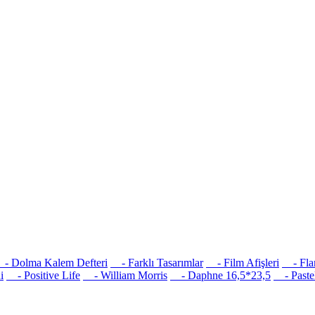
 Dolma Kalem Defteri
- Farklı Tasarımlar
- Film Afişleri
- Flam
i
- Positive Life
- William Morris
- Daphne 16,5*23,5
- Pastel