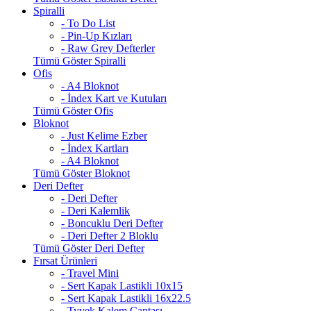
Spiralli
- To Do List
- Pin-Up Kızları
- Raw Grey Defterler
Tümü Göster Spiralli
Ofis
- A4 Bloknot
- İndex Kart ve Kutuları
Tümü Göster Ofis
Bloknot
- Just Kelime Ezber
- İndex Kartları
- A4 Bloknot
Tümü Göster Bloknot
Deri Defter
- Deri Defter
- Deri Kalemlik
- Boncuklu Deri Defter
- Deri Defter 2 Bloklu
Tümü Göster Deri Defter
Fırsat Ürünleri
- Travel Mini
- Sert Kapak Lastikli 10x15
- Sert Kapak Lastikli 16x22.5
- Tyvek Kalem Çantası