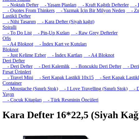
- Noktalı Defter
- Yaşam Planları
- Kraft Kağıtlı Defterler
- R
- Quotes From Thinkers
- Yazmak İçin Bir Milyon Neden
- Zım
Lastikli Defter
- Nihi Tasarım
- Kara Defter (Siyah kağıt)
Spiralli
- To Do List
- Pin-Up Kızları
- Raw Grey Defterler
Ofis
- A4 Bloknot
- İndex Kart ve Kutuları
Bloknot
- Just Kelime Ezber
- İndex Kartları
- A4 Bloknot
Deri Defter
- Deri Defter
- Deri Kalemlik
- Boncuklu Deri Defter
- Deri 
Fırsat Ürünleri
- Travel Mini
- Sert Kapak Lastikli 10x15
- Sert Kapak Lastikl
Container
- Moustache (Sınırlı Stok)
- I Love Travelling (Sınırlı Stok)
- Det
Yayın
- Çocuk Kitapları
- Türk Resminin Öncüleri
Kara Defter 16*22,5 (Siyah Kağ