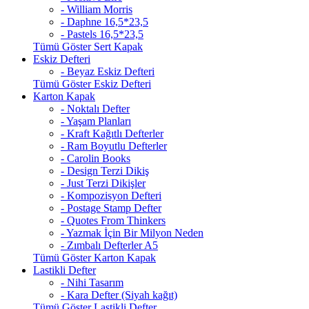
- William Morris
- Daphne 16,5*23,5
- Pastels 16,5*23,5
Tümü Göster Sert Kapak
Eskiz Defteri
- Beyaz Eskiz Defteri
Tümü Göster Eskiz Defteri
Karton Kapak
- Noktalı Defter
- Yaşam Planları
- Kraft Kağıtlı Defterler
- Ram Boyutlu Defterler
- Carolin Books
- Design Terzi Dikiş
- Just Terzi Dikişler
- Kompozisyon Defteri
- Postage Stamp Defter
- Quotes From Thinkers
- Yazmak İçin Bir Milyon Neden
- Zımbalı Defterler A5
Tümü Göster Karton Kapak
Lastikli Defter
- Nihi Tasarım
- Kara Defter (Siyah kağıt)
Tümü Göster Lastikli Defter