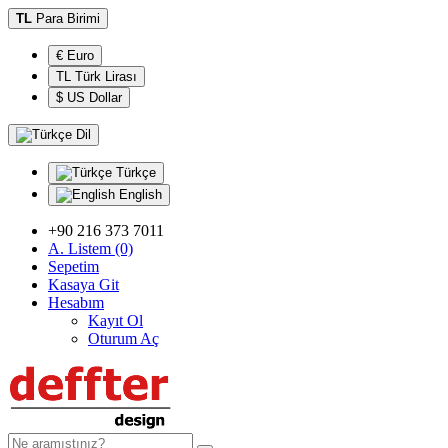
TL
Para Birimi
€ Euro
TL Türk Lirası
$ US Dollar
Dil
Türkçe
English
+90 216 373 7011
A. Listem (0)
Sepetim
Kasaya Git
Hesabım
Kayıt Ol
Oturum Aç