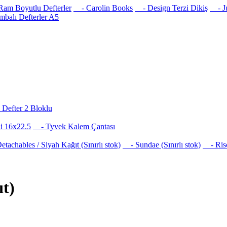
am Boyutlu Defterler
- Carolin Books
- Design Terzi Dikiş
- Jus
balı Defterler A5
Defter 2 Bloklu
i 16x22.5
- Tyvek Kalem Çantası
achables / Siyah Kağıt (Sınırlı stok)
- Sundae (Sınırlı stok)
- Risog
ıt)