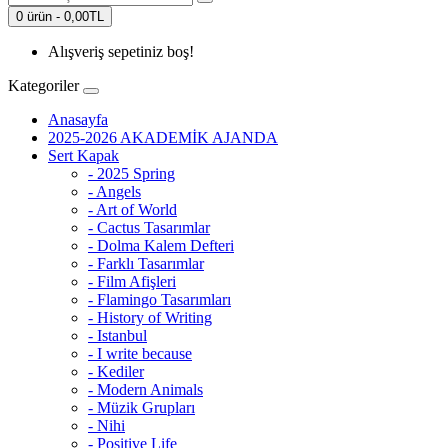
0 ürün - 0,00TL
Alışveriş sepetiniz boş!
Kategoriler
Anasayfa
2025-2026 AKADEMİK AJANDA
Sert Kapak
- 2025 Spring
- Angels
- Art of World
- Cactus Tasarımlar
- Dolma Kalem Defteri
- Farklı Tasarımlar
- Film Afişleri
- Flamingo Tasarımları
- History of Writing
- Istanbul
- I write because
- Kediler
- Modern Animals
- Müzik Grupları
- Nihi
- Positive Life