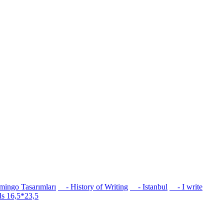
ingo Tasarımları
- History of Writing
- Istanbul
- I write
s 16,5*23,5