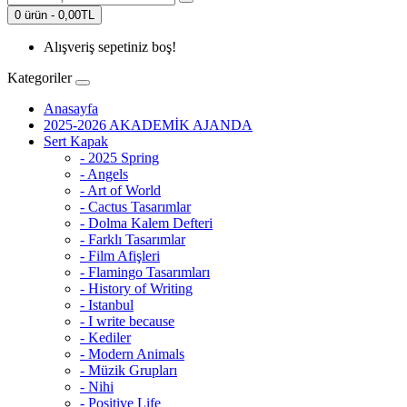
0 ürün - 0,00TL
Alışveriş sepetiniz boş!
Kategoriler
Anasayfa
2025-2026 AKADEMİK AJANDA
Sert Kapak
- 2025 Spring
- Angels
- Art of World
- Cactus Tasarımlar
- Dolma Kalem Defteri
- Farklı Tasarımlar
- Film Afişleri
- Flamingo Tasarımları
- History of Writing
- Istanbul
- I write because
- Kediler
- Modern Animals
- Müzik Grupları
- Nihi
- Positive Life