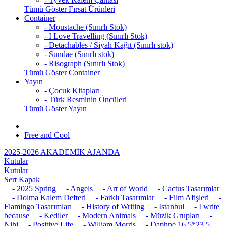
Tümü Göster Fırsat Ürünleri
Container
- Moustache (Sınırlı Stok)
- I Love Travelling (Sınırlı Stok)
- Detachables / Siyah Kağıt (Sınırlı stok)
- Sundae (Sınırlı stok)
- Risograph (Sınırlı Stok)
Tümü Göster Container
Yayın
- Çocuk Kitapları
- Türk Resminin Öncüleri
Tümü Göster Yayın
Free and Cool
2025-2026 AKADEMİK AJANDA
Kutular
Kutular
Sert Kapak
- 2025 Spring
- Angels
- Art of World
- Cactus Tasarımlar
- Dolma Kalem Defteri
- Farklı Tasarımlar
- Film Afişleri
-
Flamingo Tasarımları
- History of Writing
- Istanbul
- I write
because
- Kediler
- Modern Animals
- Müzik Grupları
-
Nihi
- Positive Life
- William Morris
- Daphne 16,5*23,5