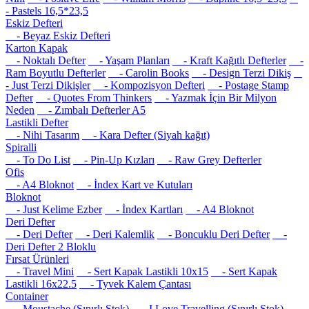
- Pastels 16,5*23,5
Eskiz Defteri
- Beyaz Eskiz Defteri
Karton Kapak
- Noktalı Defter
- Yaşam Planları
- Kraft Kağıtlı Defterler
-
Ram Boyutlu Defterler
- Carolin Books
- Design Terzi Dikiş
- Just Terzi Dikişler
- Kompozisyon Defteri
- Postage Stamp
Defter
- Quotes From Thinkers
- Yazmak İçin Bir Milyon
Neden
- Zımbalı Defterler A5
Lastikli Defter
- Nihi Tasarım
- Kara Defter (Siyah kağıt)
Spiralli
- To Do List
- Pin-Up Kızları
- Raw Grey Defterler
Ofis
- A4 Bloknot
- İndex Kart ve Kutuları
Bloknot
- Just Kelime Ezber
- İndex Kartları
- A4 Bloknot
Deri Defter
- Deri Defter
- Deri Kalemlik
- Boncuklu Deri Defter
-
Deri Defter 2 Bloklu
Fırsat Ürünleri
- Travel Mini
- Sert Kapak Lastikli 10x15
- Sert Kapak
Lastikli 16x22.5
- Tyvek Kalem Çantası
Container
- Moustache (Sınırlı Stok)
- I Love Travelling (Sınırlı Stok)
-