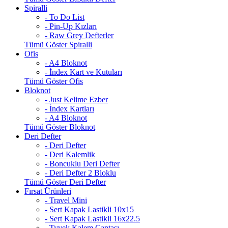
Spiralli
- To Do List
- Pin-Up Kızları
- Raw Grey Defterler
Tümü Göster Spiralli
Ofis
- A4 Bloknot
- İndex Kart ve Kutuları
Tümü Göster Ofis
Bloknot
- Just Kelime Ezber
- İndex Kartları
- A4 Bloknot
Tümü Göster Bloknot
Deri Defter
- Deri Defter
- Deri Kalemlik
- Boncuklu Deri Defter
- Deri Defter 2 Bloklu
Tümü Göster Deri Defter
Fırsat Ürünleri
- Travel Mini
- Sert Kapak Lastikli 10x15
- Sert Kapak Lastikli 16x22.5
- Tyvek Kalem Çantası