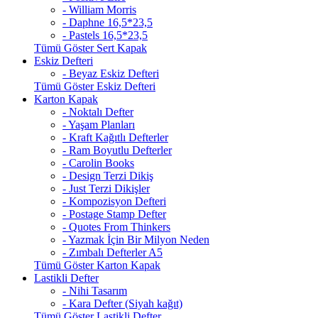
- William Morris
- Daphne 16,5*23,5
- Pastels 16,5*23,5
Tümü Göster Sert Kapak
Eskiz Defteri
- Beyaz Eskiz Defteri
Tümü Göster Eskiz Defteri
Karton Kapak
- Noktalı Defter
- Yaşam Planları
- Kraft Kağıtlı Defterler
- Ram Boyutlu Defterler
- Carolin Books
- Design Terzi Dikiş
- Just Terzi Dikişler
- Kompozisyon Defteri
- Postage Stamp Defter
- Quotes From Thinkers
- Yazmak İçin Bir Milyon Neden
- Zımbalı Defterler A5
Tümü Göster Karton Kapak
Lastikli Defter
- Nihi Tasarım
- Kara Defter (Siyah kağıt)
Tümü Göster Lastikli Defter