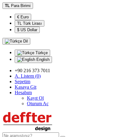
TL
Para Birimi
€ Euro
TL Türk Lirası
$ US Dollar
Dil
Türkçe
English
+90 216 373 7011
A. Listem (0)
Sepetim
Kasaya Git
Hesabım
Kayıt Ol
Oturum Aç