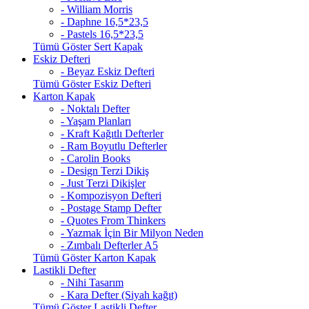
- William Morris
- Daphne 16,5*23,5
- Pastels 16,5*23,5
Tümü Göster Sert Kapak
Eskiz Defteri
- Beyaz Eskiz Defteri
Tümü Göster Eskiz Defteri
Karton Kapak
- Noktalı Defter
- Yaşam Planları
- Kraft Kağıtlı Defterler
- Ram Boyutlu Defterler
- Carolin Books
- Design Terzi Dikiş
- Just Terzi Dikişler
- Kompozisyon Defteri
- Postage Stamp Defter
- Quotes From Thinkers
- Yazmak İçin Bir Milyon Neden
- Zımbalı Defterler A5
Tümü Göster Karton Kapak
Lastikli Defter
- Nihi Tasarım
- Kara Defter (Siyah kağıt)
Tümü Göster Lastikli Defter