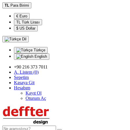
TL
Para Birimi
€ Euro
TL Türk Lirası
$ US Dollar
Dil
Türkçe
English
+90 216 373 7011
A. Listem (0)
Sepetim
Kasaya Git
Hesabım
Kayıt Ol
Oturum Aç