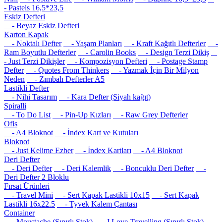
- Pastels 16,5*23,5
Eskiz Defteri
- Beyaz Eskiz Defteri
Karton Kapak
- Noktalı Defter
- Yaşam Planları
- Kraft Kağıtlı Defterler
-
Ram Boyutlu Defterler
- Carolin Books
- Design Terzi Dikiş
- Just Terzi Dikişler
- Kompozisyon Defteri
- Postage Stamp
Defter
- Quotes From Thinkers
- Yazmak İçin Bir Milyon
Neden
- Zımbalı Defterler A5
Lastikli Defter
- Nihi Tasarım
- Kara Defter (Siyah kağıt)
Spiralli
- To Do List
- Pin-Up Kızları
- Raw Grey Defterler
Ofis
- A4 Bloknot
- İndex Kart ve Kutuları
Bloknot
- Just Kelime Ezber
- İndex Kartları
- A4 Bloknot
Deri Defter
- Deri Defter
- Deri Kalemlik
- Boncuklu Deri Defter
-
Deri Defter 2 Bloklu
Fırsat Ürünleri
- Travel Mini
- Sert Kapak Lastikli 10x15
- Sert Kapak
Lastikli 16x22.5
- Tyvek Kalem Çantası
Container
- Moustache (Sınırlı Stok)
- I Love Travelling (Sınırlı Stok)
-