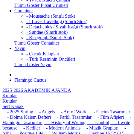
Tümü Göster Fırsat Ürünleri
Container
- Moustache (Sınırlı Stok)
- I Love Travelling (Sınırlı Stok)
- Detachables / Siyah Kağıt (Sınırlı stok)
- Sundae (Sınırlı stok)
- Risograph (Sınırlı Stok)
Tümü Göster Container
Yayın
- Çocuk Kitapları
- Türk Resminin Öncüleri
Tümü Göster Yayın
Flamingo Cactus
2025-2026 AKADEMİK AJANDA
Kutular
Kutular
Sert Kapak
- 2025 Spring
- Angels
- Art of World
- Cactus Tasarımlar
- Dolma Kalem Defteri
- Farklı Tasarımlar
- Film Afişleri
-
Flamingo Tasarımları
- History of Writing
- Istanbul
- I write
because
- Kediler
- Modern Animals
- Müzik Grupları
-
Nihi
- Positive Life
- William Morris
- Daphne 16,5*23,5