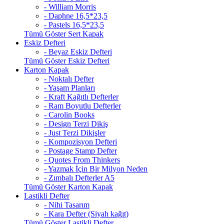
- William Morris
- Daphne 16,5*23,5
- Pastels 16,5*23,5
Tümü Göster Sert Kapak
Eskiz Defteri
- Beyaz Eskiz Defteri
Tümü Göster Eskiz Defteri
Karton Kapak
- Noktalı Defter
- Yaşam Planları
- Kraft Kağıtlı Defterler
- Ram Boyutlu Defterler
- Carolin Books
- Design Terzi Dikiş
- Just Terzi Dikişler
- Kompozisyon Defteri
- Postage Stamp Defter
- Quotes From Thinkers
- Yazmak İçin Bir Milyon Neden
- Zımbalı Defterler A5
Tümü Göster Karton Kapak
Lastikli Defter
- Nihi Tasarım
- Kara Defter (Siyah kağıt)
Tümü Göster Lastikli Defter