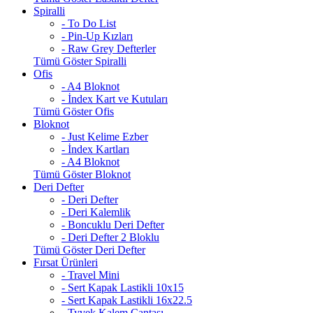
Spiralli
- To Do List
- Pin-Up Kızları
- Raw Grey Defterler
Tümü Göster Spiralli
Ofis
- A4 Bloknot
- İndex Kart ve Kutuları
Tümü Göster Ofis
Bloknot
- Just Kelime Ezber
- İndex Kartları
- A4 Bloknot
Tümü Göster Bloknot
Deri Defter
- Deri Defter
- Deri Kalemlik
- Boncuklu Deri Defter
- Deri Defter 2 Bloklu
Tümü Göster Deri Defter
Fırsat Ürünleri
- Travel Mini
- Sert Kapak Lastikli 10x15
- Sert Kapak Lastikli 16x22.5
- Tyvek Kalem Çantası