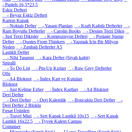
- Pastels 16,5*23,5
Eskiz Defteri
- Beyaz Eskiz Defteri
Karton Kapak
- Noktalı Defter
- Yaşam Planları
- Kraft Kağıtlı Defterler
-
Ram Boyutlu Defterler
- Carolin Books
- Design Terzi Dikiş
- Just Terzi Dikişler
- Kompozisyon Defteri
- Postage Stamp
Defter
- Quotes From Thinkers
- Yazmak İçin Bir Milyon
Neden
- Zımbalı Defterler A5
Lastikli Defter
- Nihi Tasarım
- Kara Defter (Siyah kağıt)
Spiralli
- To Do List
- Pin-Up Kızları
- Raw Grey Defterler
Ofis
- A4 Bloknot
- İndex Kart ve Kutuları
Bloknot
- Just Kelime Ezber
- İndex Kartları
- A4 Bloknot
Deri Defter
- Deri Defter
- Deri Kalemlik
- Boncuklu Deri Defter
-
Deri Defter 2 Bloklu
Fırsat Ürünleri
- Travel Mini
- Sert Kapak Lastikli 10x15
- Sert Kapak
Lastikli 16x22.5
- Tyvek Kalem Çantası
Container
- Moustache (Sınırlı Stok)
- I Love Travelling (Sınırlı Stok)
-