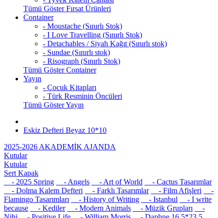
Tümü Göster Fırsat Ürünleri
Container
- Moustache (Sınırlı Stok)
- I Love Travelling (Sınırlı Stok)
- Detachables / Siyah Kağıt (Sınırlı stok)
- Sundae (Sınırlı stok)
- Risograph (Sınırlı Stok)
Tümü Göster Container
Yayın
- Çocuk Kitapları
- Türk Resminin Öncüleri
Tümü Göster Yayın
Eskiz Defteri Beyaz 10*10
2025-2026 AKADEMİK AJANDA
Kutular
Kutular
Sert Kapak
- 2025 Spring
- Angels
- Art of World
- Cactus Tasarımlar
- Dolma Kalem Defteri
- Farklı Tasarımlar
- Film Afişleri
-
Flamingo Tasarımları
- History of Writing
- Istanbul
- I write
because
- Kediler
- Modern Animals
- Müzik Grupları
-
Nihi
- Positive Life
- William Morris
- Daphne 16,5*23,5