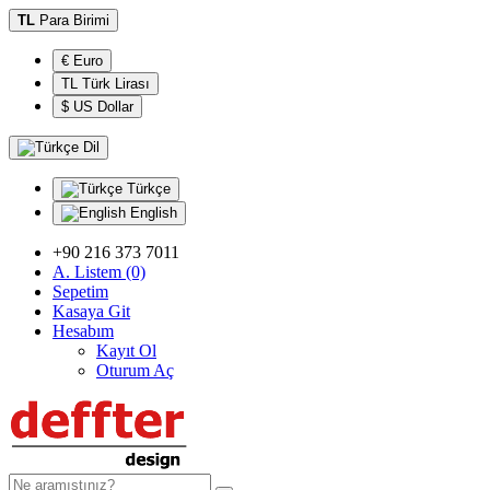
TL
Para Birimi
€ Euro
TL Türk Lirası
$ US Dollar
Dil
Türkçe
English
+90 216 373 7011
A. Listem (0)
Sepetim
Kasaya Git
Hesabım
Kayıt Ol
Oturum Aç