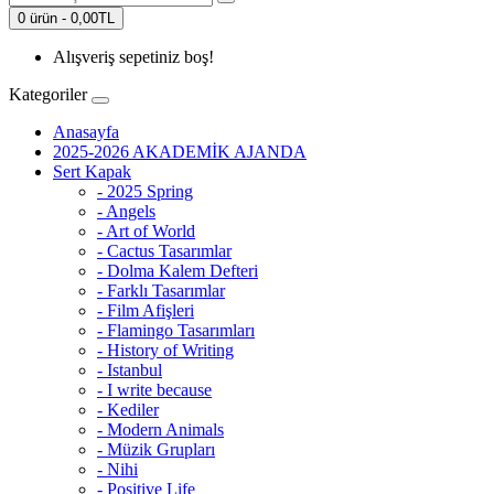
0 ürün - 0,00TL
Alışveriş sepetiniz boş!
Kategoriler
Anasayfa
2025-2026 AKADEMİK AJANDA
Sert Kapak
- 2025 Spring
- Angels
- Art of World
- Cactus Tasarımlar
- Dolma Kalem Defteri
- Farklı Tasarımlar
- Film Afişleri
- Flamingo Tasarımları
- History of Writing
- Istanbul
- I write because
- Kediler
- Modern Animals
- Müzik Grupları
- Nihi
- Positive Life