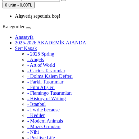
0 ürün - 0,00TL
Alışveriş sepetiniz boş!
Kategoriler
Anasayfa
2025-2026 AKADEMİK AJANDA
Sert Kapak
- 2025 Spring
- Angels
- Art of World
- Cactus Tasarımlar
- Dolma Kalem Defteri
- Farklı Tasarımlar
- Film Afişleri
- Flamingo Tasarımları
- History of Writing
- Istanbul
- I write because
- Kediler
- Modern Animals
- Müzik Grupları
- Nihi
- Positive Life