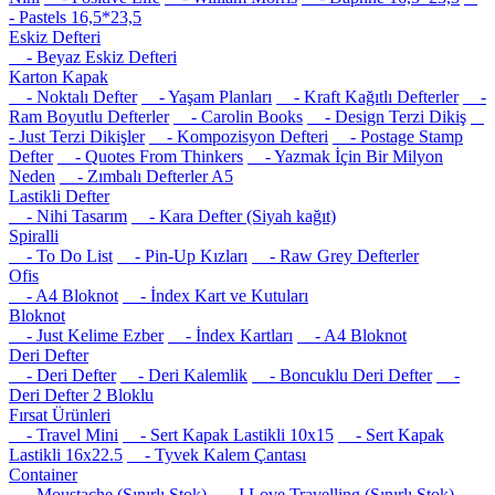
- Pastels 16,5*23,5
Eskiz Defteri
- Beyaz Eskiz Defteri
Karton Kapak
- Noktalı Defter
- Yaşam Planları
- Kraft Kağıtlı Defterler
-
Ram Boyutlu Defterler
- Carolin Books
- Design Terzi Dikiş
- Just Terzi Dikişler
- Kompozisyon Defteri
- Postage Stamp
Defter
- Quotes From Thinkers
- Yazmak İçin Bir Milyon
Neden
- Zımbalı Defterler A5
Lastikli Defter
- Nihi Tasarım
- Kara Defter (Siyah kağıt)
Spiralli
- To Do List
- Pin-Up Kızları
- Raw Grey Defterler
Ofis
- A4 Bloknot
- İndex Kart ve Kutuları
Bloknot
- Just Kelime Ezber
- İndex Kartları
- A4 Bloknot
Deri Defter
- Deri Defter
- Deri Kalemlik
- Boncuklu Deri Defter
-
Deri Defter 2 Bloklu
Fırsat Ürünleri
- Travel Mini
- Sert Kapak Lastikli 10x15
- Sert Kapak
Lastikli 16x22.5
- Tyvek Kalem Çantası
Container
- Moustache (Sınırlı Stok)
- I Love Travelling (Sınırlı Stok)
-