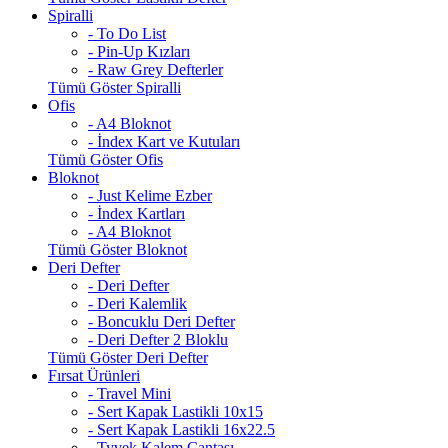
Spiralli
- To Do List
- Pin-Up Kızları
- Raw Grey Defterler
Tümü Göster Spiralli
Ofis
- A4 Bloknot
- İndex Kart ve Kutuları
Tümü Göster Ofis
Bloknot
- Just Kelime Ezber
- İndex Kartları
- A4 Bloknot
Tümü Göster Bloknot
Deri Defter
- Deri Defter
- Deri Kalemlik
- Boncuklu Deri Defter
- Deri Defter 2 Bloklu
Tümü Göster Deri Defter
Fırsat Ürünleri
- Travel Mini
- Sert Kapak Lastikli 10x15
- Sert Kapak Lastikli 16x22.5
- Tyvek Kalem Çantası