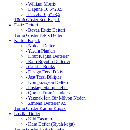
- William Morris
- Daphne 16,5*23,5
- Pastels 16,5*23,5
Tümü Göster Sert Kapak
Eskiz Defteri
- Beyaz Eskiz Defteri
Tümü Göster Eskiz Defteri
Karton Kapak
- Noktalı Defter
- Yaşam Planları
- Kraft Kağıtlı Defterler
- Ram Boyutlu Defterler
- Carolin Books
- Design Terzi Dikiş
- Just Terzi Dikişler
- Kompozisyon Defteri
- Postage Stamp Defter
- Quotes From Thinkers
- Yazmak İçin Bir Milyon Neden
- Zımbalı Defterler A5
Tümü Göster Karton Kapak
Lastikli Defter
- Nihi Tasarım
- Kara Defter (Siyah kağıt)
Tümü Göster Lastikli Defter