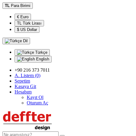
TL
Para Birimi
€ Euro
TL Türk Lirası
$ US Dollar
Dil
Türkçe
English
+90 216 373 7011
A. Listem (0)
Sepetim
Kasaya Git
Hesabım
Kayıt Ol
Oturum Aç