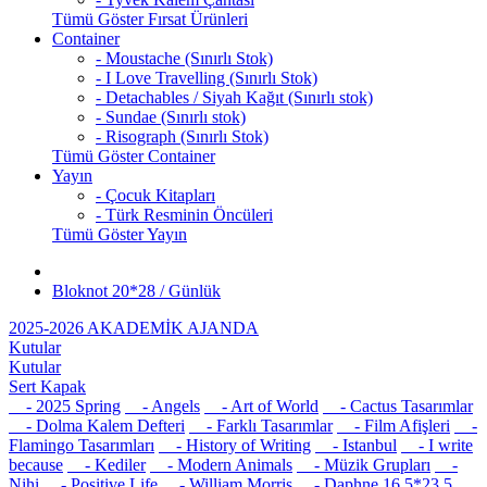
Tümü Göster Fırsat Ürünleri
Container
- Moustache (Sınırlı Stok)
- I Love Travelling (Sınırlı Stok)
- Detachables / Siyah Kağıt (Sınırlı stok)
- Sundae (Sınırlı stok)
- Risograph (Sınırlı Stok)
Tümü Göster Container
Yayın
- Çocuk Kitapları
- Türk Resminin Öncüleri
Tümü Göster Yayın
Bloknot 20*28 / Günlük
2025-2026 AKADEMİK AJANDA
Kutular
Kutular
Sert Kapak
- 2025 Spring
- Angels
- Art of World
- Cactus Tasarımlar
- Dolma Kalem Defteri
- Farklı Tasarımlar
- Film Afişleri
-
Flamingo Tasarımları
- History of Writing
- Istanbul
- I write
because
- Kediler
- Modern Animals
- Müzik Grupları
-
Nihi
- Positive Life
- William Morris
- Daphne 16,5*23,5