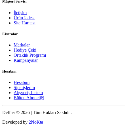
Müşteri Servisi
İletişim
Ürün İadesi
Site Haritası
Ekstralar
Markalar
Hediye Çeki
Ortaklık Programı
Kampanyalar
Hesabım
Hesabım
Siparişlerim
Alışveriş Listem
Bülten Aboneliği
Deffter © 2026 | Tüm Hakları Saklıdır.
Developed by
2NoKta