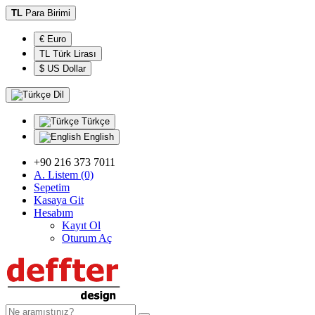
TL
Para Birimi
€ Euro
TL Türk Lirası
$ US Dollar
Dil
Türkçe
English
+90 216 373 7011
A. Listem (0)
Sepetim
Kasaya Git
Hesabım
Kayıt Ol
Oturum Aç