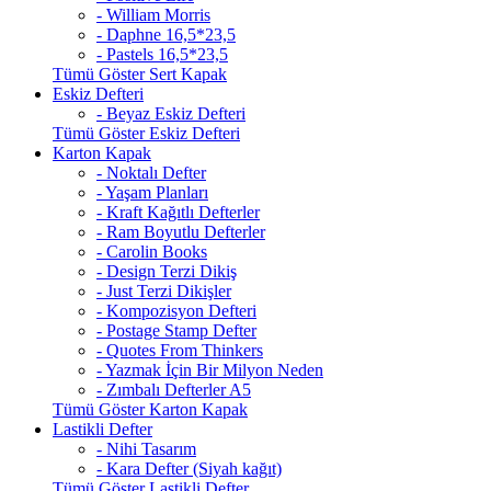
- William Morris
- Daphne 16,5*23,5
- Pastels 16,5*23,5
Tümü Göster Sert Kapak
Eskiz Defteri
- Beyaz Eskiz Defteri
Tümü Göster Eskiz Defteri
Karton Kapak
- Noktalı Defter
- Yaşam Planları
- Kraft Kağıtlı Defterler
- Ram Boyutlu Defterler
- Carolin Books
- Design Terzi Dikiş
- Just Terzi Dikişler
- Kompozisyon Defteri
- Postage Stamp Defter
- Quotes From Thinkers
- Yazmak İçin Bir Milyon Neden
- Zımbalı Defterler A5
Tümü Göster Karton Kapak
Lastikli Defter
- Nihi Tasarım
- Kara Defter (Siyah kağıt)
Tümü Göster Lastikli Defter