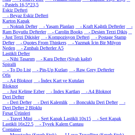
- Pastels 16,5*23,5
Eskiz Defteri
- Beyaz Eskiz Defteri
Karton Kapak
- Noktalı Defter
- Yaşam Planları
- Kraft Kağıtlı Defterler
-
Ram Boyutlu Defterler
- Carolin Books
- Design Terzi Dikiş
- Just Terzi Dikişler
- Kompozisyon Defteri
- Postage Stamp
Defter
- Quotes From Thinkers
- Yazmak İçin Bir Milyon
Neden
- Zımbalı Defterler A5
Lastikli Defter
- Nihi Tasarım
- Kara Defter (Siyah kağıt)
Spiralli
- To Do List
- Pin-Up Kızları
- Raw Grey Defterler
Ofis
- A4 Bloknot
- İndex Kart ve Kutuları
Bloknot
- Just Kelime Ezber
- İndex Kartları
- A4 Bloknot
Deri Defter
- Deri Defter
- Deri Kalemlik
- Boncuklu Deri Defter
-
Deri Defter 2 Bloklu
Fırsat Ürünleri
- Travel Mini
- Sert Kapak Lastikli 10x15
- Sert Kapak
Lastikli 16x22.5
- Tyvek Kalem Çantası
Container
- Moustache (Sınırlı Stok)
- I Love Travelling (Sınırlı Stok)
-