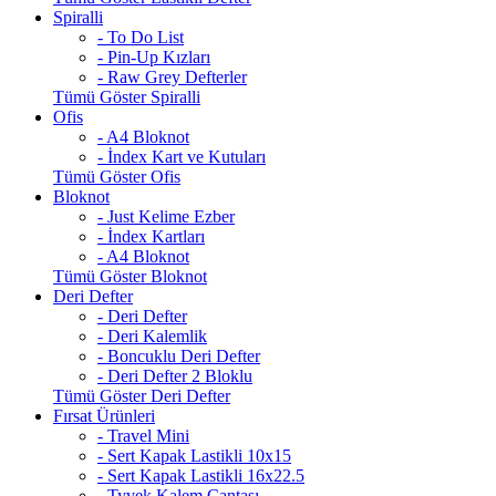
Spiralli
- To Do List
- Pin-Up Kızları
- Raw Grey Defterler
Tümü Göster Spiralli
Ofis
- A4 Bloknot
- İndex Kart ve Kutuları
Tümü Göster Ofis
Bloknot
- Just Kelime Ezber
- İndex Kartları
- A4 Bloknot
Tümü Göster Bloknot
Deri Defter
- Deri Defter
- Deri Kalemlik
- Boncuklu Deri Defter
- Deri Defter 2 Bloklu
Tümü Göster Deri Defter
Fırsat Ürünleri
- Travel Mini
- Sert Kapak Lastikli 10x15
- Sert Kapak Lastikli 16x22.5
- Tyvek Kalem Çantası