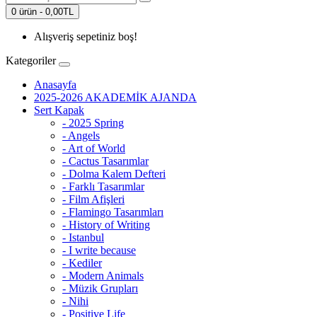
0 ürün - 0,00TL
Alışveriş sepetiniz boş!
Kategoriler
Anasayfa
2025-2026 AKADEMİK AJANDA
Sert Kapak
- 2025 Spring
- Angels
- Art of World
- Cactus Tasarımlar
- Dolma Kalem Defteri
- Farklı Tasarımlar
- Film Afişleri
- Flamingo Tasarımları
- History of Writing
- Istanbul
- I write because
- Kediler
- Modern Animals
- Müzik Grupları
- Nihi
- Positive Life