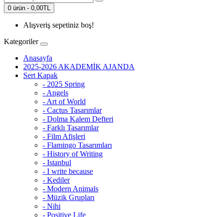
0 ürün - 0,00TL
Alışveriş sepetiniz boş!
Kategoriler
Anasayfa
2025-2026 AKADEMİK AJANDA
Sert Kapak
- 2025 Spring
- Angels
- Art of World
- Cactus Tasarımlar
- Dolma Kalem Defteri
- Farklı Tasarımlar
- Film Afişleri
- Flamingo Tasarımları
- History of Writing
- Istanbul
- I write because
- Kediler
- Modern Animals
- Müzik Grupları
- Nihi
- Positive Life