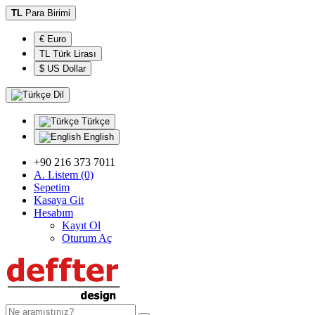
TL
Para Birimi
€ Euro
TL Türk Lirası
$ US Dollar
Dil
Türkçe
English
+90 216 373 7011
A. Listem (0)
Sepetim
Kasaya Git
Hesabım
Kayıt Ol
Oturum Aç