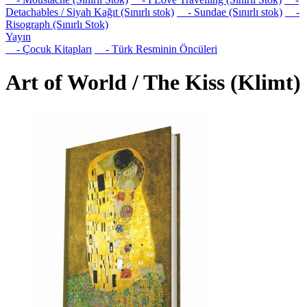
Detachables / Siyah Kağıt (Sınırlı stok)
- Sundae (Sınırlı stok)
-
Risograph (Sınırlı Stok)
Yayın
- Çocuk Kitapları
- Türk Resminin Öncüleri
Art of World / The Kiss (Klimt)