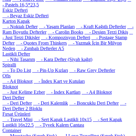
- Pastels 16,5*23,5
Eskiz Defteri
- Beyaz Eskiz Defteri
Karton Kapak
- Noktalı Defter
- Yaşam Planları
- Kraft Kağıtlı Defterler
-
Ram Boyutlu Defterler
- Carolin Books
- Design Terzi Dikiş
- Just Terzi Dikişler
- Kompozisyon Defteri
- Postage Stamp
Defter
- Quotes From Thinkers
- Yazmak İçin Bir Milyon
Neden
- Zımbalı Defterler A5
Lastikli Defter
- Nihi Tasarım
- Kara Defter (Siyah kağıt)
Spiralli
- To Do List
- Pin-Up Kızları
- Raw Grey Defterler
Ofis
- A4 Bloknot
- İndex Kart ve Kutuları
Bloknot
- Just Kelime Ezber
- İndex Kartları
- A4 Bloknot
Deri Defter
- Deri Defter
- Deri Kalemlik
- Boncuklu Deri Defter
-
Deri Defter 2 Bloklu
Fırsat Ürünleri
- Travel Mini
- Sert Kapak Lastikli 10x15
- Sert Kapak
Lastikli 16x22.5
- Tyvek Kalem Çantası
Container
- Moustache (Sınırlı Stok)
- I Love Travelling (Sınırlı Stok)
-