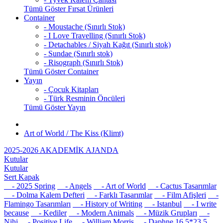
Tümü Göster Fırsat Ürünleri
Container
- Moustache (Sınırlı Stok)
- I Love Travelling (Sınırlı Stok)
- Detachables / Siyah Kağıt (Sınırlı stok)
- Sundae (Sınırlı stok)
- Risograph (Sınırlı Stok)
Tümü Göster Container
Yayın
- Çocuk Kitapları
- Türk Resminin Öncüleri
Tümü Göster Yayın
Art of World / The Kiss (Klimt)
2025-2026 AKADEMİK AJANDA
Kutular
Kutular
Sert Kapak
- 2025 Spring
- Angels
- Art of World
- Cactus Tasarımlar
- Dolma Kalem Defteri
- Farklı Tasarımlar
- Film Afişleri
-
Flamingo Tasarımları
- History of Writing
- Istanbul
- I write
because
- Kediler
- Modern Animals
- Müzik Grupları
-
Nihi
- Positive Life
- William Morris
- Daphne 16,5*23,5