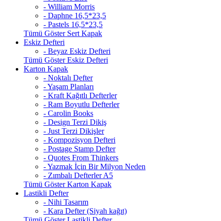
- William Morris
- Daphne 16,5*23,5
- Pastels 16,5*23,5
Tümü Göster Sert Kapak
Eskiz Defteri
- Beyaz Eskiz Defteri
Tümü Göster Eskiz Defteri
Karton Kapak
- Noktalı Defter
- Yaşam Planları
- Kraft Kağıtlı Defterler
- Ram Boyutlu Defterler
- Carolin Books
- Design Terzi Dikiş
- Just Terzi Dikişler
- Kompozisyon Defteri
- Postage Stamp Defter
- Quotes From Thinkers
- Yazmak İçin Bir Milyon Neden
- Zımbalı Defterler A5
Tümü Göster Karton Kapak
Lastikli Defter
- Nihi Tasarım
- Kara Defter (Siyah kağıt)
Tümü Göster Lastikli Defter