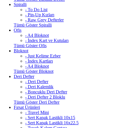
Spiralli
- To Do List
- Pin-Up Kızları
- Raw Grey Defterler
Tümü Göster Spiralli
Ofis
- A4 Bloknot
- İndex Kart ve Kutuları
Tümü Göster Ofis
Bloknot
- Just Kelime Ezber
- İndex Kartları
- A4 Bloknot
Tümü Göster Bloknot
Deri Defter
- Deri Defter
- Deri Kalemlik
- Boncuklu Deri Defter
- Deri Defter 2 Bloklu
Tümü Göster Deri Defter
Fırsat Ürünleri
- Travel Mini
- Sert Kapak Lastikli 10x15
- Sert Kapak Lastikli 16x22.5
- Tyvek Kalem Çantası