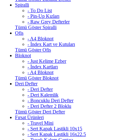
Spiralli
- To Do List
- Pin-Up Kızları
- Raw Grey Defterler
Tümü Göster Spiralli
Ofis
- A4 Bloknot
- İndex Kart ve Kutuları
Tümü Göster Ofis
Bloknot
- Just Kelime Ezber
- İndex Kartları
- A4 Bloknot
Tümü Göster Bloknot
Deri Defter
- Deri Defter
- Deri Kalemlik
- Boncuklu Deri Defter
- Deri Defter 2 Bloklu
Tümü Göster Deri Defter
Fırsat Ürünleri
- Travel Mini
- Sert Kapak Lastikli 10x15
- Sert Kapak Lastikli 16x22.5
- Tyvek Kalem Çantası