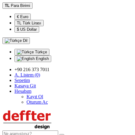
TL
Para Birimi
€ Euro
TL Türk Lirası
$ US Dollar
Dil
Türkçe
English
+90 216 373 7011
A. Listem (0)
Sepetim
Kasaya Git
Hesabım
Kayıt Ol
Oturum Aç