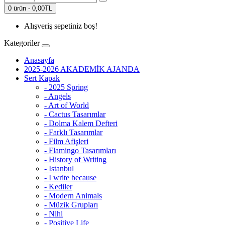
0 ürün - 0,00TL
Alışveriş sepetiniz boş!
Kategoriler
Anasayfa
2025-2026 AKADEMİK AJANDA
Sert Kapak
- 2025 Spring
- Angels
- Art of World
- Cactus Tasarımlar
- Dolma Kalem Defteri
- Farklı Tasarımlar
- Film Afişleri
- Flamingo Tasarımları
- History of Writing
- Istanbul
- I write because
- Kediler
- Modern Animals
- Müzik Grupları
- Nihi
- Positive Life