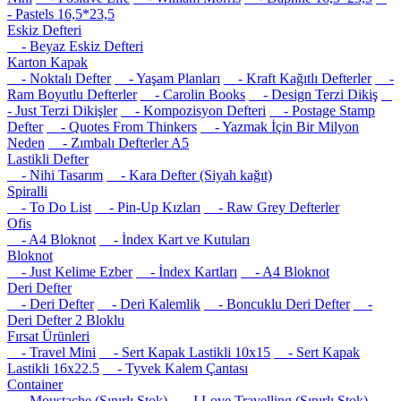
- Pastels 16,5*23,5
Eskiz Defteri
- Beyaz Eskiz Defteri
Karton Kapak
- Noktalı Defter
- Yaşam Planları
- Kraft Kağıtlı Defterler
-
Ram Boyutlu Defterler
- Carolin Books
- Design Terzi Dikiş
- Just Terzi Dikişler
- Kompozisyon Defteri
- Postage Stamp
Defter
- Quotes From Thinkers
- Yazmak İçin Bir Milyon
Neden
- Zımbalı Defterler A5
Lastikli Defter
- Nihi Tasarım
- Kara Defter (Siyah kağıt)
Spiralli
- To Do List
- Pin-Up Kızları
- Raw Grey Defterler
Ofis
- A4 Bloknot
- İndex Kart ve Kutuları
Bloknot
- Just Kelime Ezber
- İndex Kartları
- A4 Bloknot
Deri Defter
- Deri Defter
- Deri Kalemlik
- Boncuklu Deri Defter
-
Deri Defter 2 Bloklu
Fırsat Ürünleri
- Travel Mini
- Sert Kapak Lastikli 10x15
- Sert Kapak
Lastikli 16x22.5
- Tyvek Kalem Çantası
Container
- Moustache (Sınırlı Stok)
- I Love Travelling (Sınırlı Stok)
-