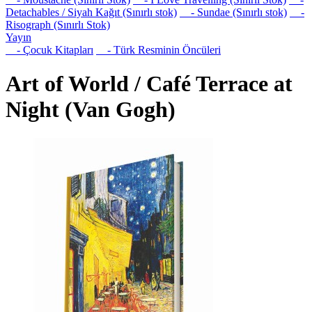
Detachables / Siyah Kağıt (Sınırlı stok)
- Sundae (Sınırlı stok)
-
Risograph (Sınırlı Stok)
Yayın
- Çocuk Kitapları
- Türk Resminin Öncüleri
Art of World / Café Terrace at
Night (Van Gogh)