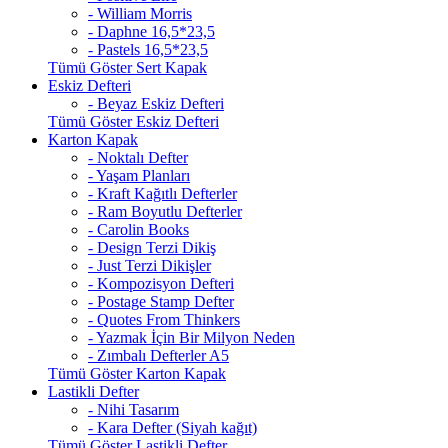
- William Morris
- Daphne 16,5*23,5
- Pastels 16,5*23,5
Tümü Göster Sert Kapak
Eskiz Defteri
- Beyaz Eskiz Defteri
Tümü Göster Eskiz Defteri
Karton Kapak
- Noktalı Defter
- Yaşam Planları
- Kraft Kağıtlı Defterler
- Ram Boyutlu Defterler
- Carolin Books
- Design Terzi Dikiş
- Just Terzi Dikişler
- Kompozisyon Defteri
- Postage Stamp Defter
- Quotes From Thinkers
- Yazmak İçin Bir Milyon Neden
- Zımbalı Defterler A5
Tümü Göster Karton Kapak
Lastikli Defter
- Nihi Tasarım
- Kara Defter (Siyah kağıt)
Tümü Göster Lastikli Defter