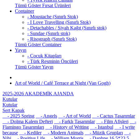
Tümü Göster Fırsat Ürünleri
Container
- Moustache (Sınırlı Stok)
- I Love Travelling (Sınırlı Stok)
- Detachables / Siyah Kağıt (Sınırlı stok)
- Sundae (Sınırlı stok)
- Risograph (Sınırlı Stok)
Tümü Göster Container
Yayın
- Çocuk Kitapları
- Türk Resminin Öncüleri
Tümü Göster Yayın
Art of World / Café Terrace at Night (Van Gogh)
2025-2026 AKADEMİK AJANDA
Kutular
Kutular
Sert Kapak
- 2025 Spring
- Angels
- Art of World
- Cactus Tasarımlar
- Dolma Kalem Defteri
- Farklı Tasarımlar
- Film Afişleri
-
Flamingo Tasarımları
- History of Writing
- Istanbul
- I write
because
- Kediler
- Modern Animals
- Müzik Grupları
-
Nihi
- Positive Life
- William Morris
- Daphne 16,5*23,5