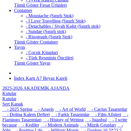
Tümü Göster Fırsat Ürünleri
Container
- Moustache (Sınırlı Stok)
- I Love Travelling (Sınırlı Stok)
- Detachables / Siyah Kağıt (Sınırlı stok)
- Sundae (Sınırlı stok)
- Risograph (Sınırlı Stok)
Tümü Göster Container
Yayın
- Çocuk Kitapları
- Türk Resminin Öncüleri
Tümü Göster Yayın
İndex Kartı A7 Beyaz Kareli
2025-2026 AKADEMİK AJANDA
Kutular
Kutular
Sert Kapak
- 2025 Spring
- Angels
- Art of World
- Cactus Tasarımlar
- Dolma Kalem Defteri
- Farklı Tasarımlar
- Film Afişleri
-
Flamingo Tasarımları
- History of Writing
- Istanbul
- I write
because
- Kediler
- Modern Animals
- Müzik Grupları
-
Nihi
- Positive Life
- William Morris
- Daphne 16,5*23,5