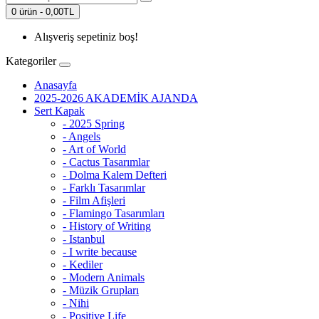
0 ürün - 0,00TL
Alışveriş sepetiniz boş!
Kategoriler
Anasayfa
2025-2026 AKADEMİK AJANDA
Sert Kapak
- 2025 Spring
- Angels
- Art of World
- Cactus Tasarımlar
- Dolma Kalem Defteri
- Farklı Tasarımlar
- Film Afişleri
- Flamingo Tasarımları
- History of Writing
- Istanbul
- I write because
- Kediler
- Modern Animals
- Müzik Grupları
- Nihi
- Positive Life