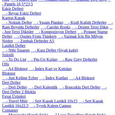
- Pastels 16,5*23,5
Eskiz Defteri
- Beyaz Eskiz Defteri
Karton Kapak
- Noktalı Defter
- Yaşam Planları
- Kraft Kağıtlı Defterler
-
Ram Boyutlu Defterler
- Carolin Books
- Design Terzi Dikiş
- Just Terzi Dikişler
- Kompozisyon Defteri
- Postage Stamp
Defter
- Quotes From Thinkers
- Yazmak İçin Bir Milyon
Neden
- Zımbalı Defterler A5
Lastikli Defter
- Nihi Tasarım
- Kara Defter (Siyah kağıt)
Spiralli
- To Do List
- Pin-Up Kızları
- Raw Grey Defterler
Ofis
- A4 Bloknot
- İndex Kart ve Kutuları
Bloknot
- Just Kelime Ezber
- İndex Kartları
- A4 Bloknot
Deri Defter
- Deri Defter
- Deri Kalemlik
- Boncuklu Deri Defter
-
Deri Defter 2 Bloklu
Fırsat Ürünleri
- Travel Mini
- Sert Kapak Lastikli 10x15
- Sert Kapak
Lastikli 16x22.5
- Tyvek Kalem Çantası
Container
- Moustache (Sınırlı Stok)
- I Love Travelling (Sınırlı Stok)
-