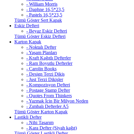
- William Morris
- Daphne 16,5*23,5
- Pastels 16,5*23,5
Tümü Göster Sert Kapak
Eskiz Defteri
- Beyaz Eskiz Defteri
Tümü Göster Eskiz Defteri
Karton Kapak
- Noktalı Defter
- Yaşam Planları
- Kraft Kağıtlı Defterler
- Ram Boyutlu Defterler
- Carolin Books
- Design Terzi Dikiş
- Just Terzi Dikişler
- Kompozisyon Defteri
- Postage Stamp Defter
- Quotes From Thinkers
- Yazmak İçin Bir Milyon Neden
- Zımbalı Defterler A5
Tümü Göster Karton Kapak
Lastikli Defter
- Nihi Tasarım
- Kara Defter (Siyah kağıt)
Tümü Göster Lastikli Defter