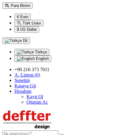
TL
Para Birimi
€ Euro
TL Türk Lirası
$ US Dollar
Dil
Türkçe
English
+90 216 373 7011
A. Listem (0)
Sepetim
Kasaya Git
Hesabım
Kayıt Ol
Oturum Aç