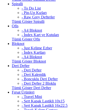
Spiralli
- To Do List
- Pin-Up Kızları
- Raw Grey Defterler
Tümü Göster Spiralli
Ofis
- A4 Bloknot
- İndex Kart ve Kutuları
Tümü Göster Ofis
Bloknot
- Just Kelime Ezber
- İndex Kartları
- A4 Bloknot
Tümü Göster Bloknot
Deri Defter
- Deri Defter
- Deri Kalemlik
- Boncuklu Deri Defter
- Deri Defter 2 Bloklu
Tümü Göster Deri Defter
Fırsat Ürünleri
- Travel Mini
- Sert Kapak Lastikli 10x15
- Sert Kapak Lastikli 16x22.5
- Tyvek Kalem Çantası