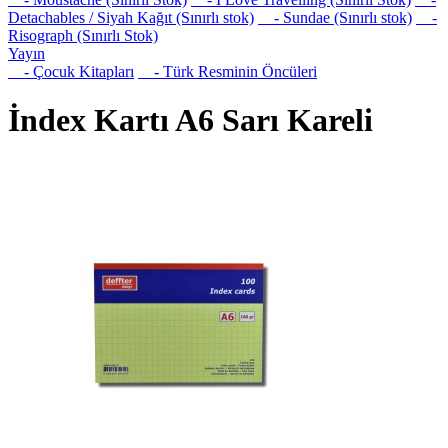
Detachables / Siyah Kağıt (Sınırlı stok)
- Sundae (Sınırlı stok)
-
Risograph (Sınırlı Stok)
Yayın
- Çocuk Kitapları
- Türk Resminin Öncüleri
İndex Kartı A6 Sarı Kareli