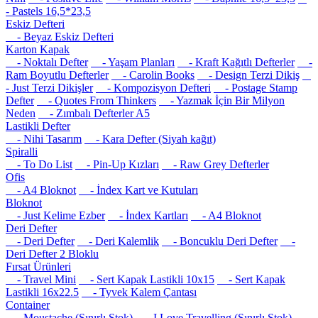
- Pastels 16,5*23,5
Eskiz Defteri
- Beyaz Eskiz Defteri
Karton Kapak
- Noktalı Defter
- Yaşam Planları
- Kraft Kağıtlı Defterler
-
Ram Boyutlu Defterler
- Carolin Books
- Design Terzi Dikiş
- Just Terzi Dikişler
- Kompozisyon Defteri
- Postage Stamp
Defter
- Quotes From Thinkers
- Yazmak İçin Bir Milyon
Neden
- Zımbalı Defterler A5
Lastikli Defter
- Nihi Tasarım
- Kara Defter (Siyah kağıt)
Spiralli
- To Do List
- Pin-Up Kızları
- Raw Grey Defterler
Ofis
- A4 Bloknot
- İndex Kart ve Kutuları
Bloknot
- Just Kelime Ezber
- İndex Kartları
- A4 Bloknot
Deri Defter
- Deri Defter
- Deri Kalemlik
- Boncuklu Deri Defter
-
Deri Defter 2 Bloklu
Fırsat Ürünleri
- Travel Mini
- Sert Kapak Lastikli 10x15
- Sert Kapak
Lastikli 16x22.5
- Tyvek Kalem Çantası
Container
- Moustache (Sınırlı Stok)
- I Love Travelling (Sınırlı Stok)
-