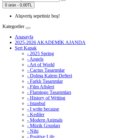
0 ürün - 0,00TL
Alışveriş sepetiniz boş!
Kategoriler
Anasayfa
2025-2026 AKADEMİK AJANDA
Sert Kapak
- 2025 Spring
- Angels
- Art of World
- Cactus Tasarımlar
- Dolma Kalem Defteri
- Farklı Tasarımlar
- Film Afişleri
- Flamingo Tasarımları
- History of Writing
- Istanbul
- I write because
- Kediler
- Modern Animals
- Müzik Grupları
- Nihi
- Positive Life