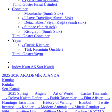
Tümü Göster Fırsat Ürünleri
Container
- Moustache (Sınırlı Stok)
- I Love Travelling (Sınırlı Stok)
- Detachables / Siyah Kağıt (Sınırlı stok)
- Sundae (Sınırlı stok)
- Risograph (Sınırlı Stok)
Tümü Göster Container
Yayın
- Çocuk Kitapları
- Türk Resminin Öncüleri
Tümü Göster Yayın
İndex Kartı A6 Sarı Kareli
2025-2026 AKADEMİK AJANDA
Kutular
Kutular
Sert Kapak
- 2025 Spring
- Angels
- Art of World
- Cactus Tasarımlar
- Dolma Kalem Defteri
- Farklı Tasarımlar
- Film Afişleri
-
Flamingo Tasarımları
- History of Writing
- Istanbul
- I write
because
- Kediler
- Modern Animals
- Müzik Grupları
-
Nihi
- Positive Life
- William Morris
- Daphne 16,5*23,5