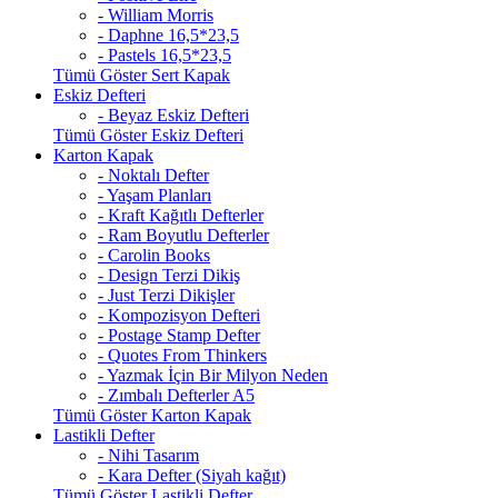
- William Morris
- Daphne 16,5*23,5
- Pastels 16,5*23,5
Tümü Göster Sert Kapak
Eskiz Defteri
- Beyaz Eskiz Defteri
Tümü Göster Eskiz Defteri
Karton Kapak
- Noktalı Defter
- Yaşam Planları
- Kraft Kağıtlı Defterler
- Ram Boyutlu Defterler
- Carolin Books
- Design Terzi Dikiş
- Just Terzi Dikişler
- Kompozisyon Defteri
- Postage Stamp Defter
- Quotes From Thinkers
- Yazmak İçin Bir Milyon Neden
- Zımbalı Defterler A5
Tümü Göster Karton Kapak
Lastikli Defter
- Nihi Tasarım
- Kara Defter (Siyah kağıt)
Tümü Göster Lastikli Defter