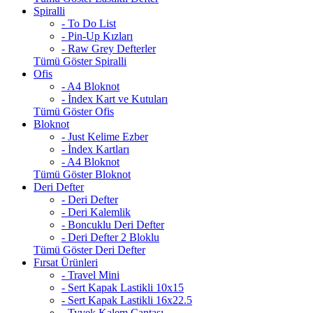
Spiralli
- To Do List
- Pin-Up Kızları
- Raw Grey Defterler
Tümü Göster Spiralli
Ofis
- A4 Bloknot
- İndex Kart ve Kutuları
Tümü Göster Ofis
Bloknot
- Just Kelime Ezber
- İndex Kartları
- A4 Bloknot
Tümü Göster Bloknot
Deri Defter
- Deri Defter
- Deri Kalemlik
- Boncuklu Deri Defter
- Deri Defter 2 Bloklu
Tümü Göster Deri Defter
Fırsat Ürünleri
- Travel Mini
- Sert Kapak Lastikli 10x15
- Sert Kapak Lastikli 16x22.5
- Tyvek Kalem Çantası