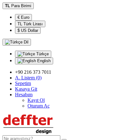
TL
Para Birimi
€ Euro
TL Türk Lirası
$ US Dollar
Dil
Türkçe
English
+90 216 373 7011
A. Listem (0)
Sepetim
Kasaya Git
Hesabım
Kayıt Ol
Oturum Aç