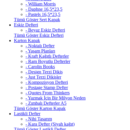
- William Morris
- Daphne 16,5*23,5
- Pastels 16,5*23,5
Tümü Göster Sert Kapak
Eskiz Defteri
- Beyaz Eskiz Defteri
Tümü Göster Eskiz Defteri
Karton Kapak
- Noktalı Defter
- Yaşam Planları
- Kraft Kağıtlı Defterler
- Ram Boyutlu Defterler
- Carolin Books
- Design Terzi Dikiş
- Just Terzi Dikişler
- Kompozisyon Defteri
- Postage Stamp Defter
- Quotes From Thinkers
- Yazmak İçin Bir Milyon Neden
- Zımbalı Defterler A5
Tümü Göster Karton Kapak
Lastikli Defter
- Nihi Tasarım
- Kara Defter (Siyah kağıt)
Tümü Göster Lastikli Defter