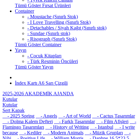
Tümü Göster Fırsat Ürünleri
Container
- Moustache (Sınırlı Stok)
- I Love Travelling (Sınırlı Stok)
- Detachables / Siyah Kağıt (Sınırlı stok)
- Sundae (Sınırlı stok)
- Risograph (Sınırlı Stok)
Tümü Göster Container
Yayın
- Çocuk Kitapları
- Türk Resminin Öncüleri
Tümü Göster Yayın
İndex Kartı A6 Sarı Çizgili
2025-2026 AKADEMİK AJANDA
Kutular
Kutular
Sert Kapak
- 2025 Spring
- Angels
- Art of World
- Cactus Tasarımlar
- Dolma Kalem Defteri
- Farklı Tasarımlar
- Film Afişleri
-
Flamingo Tasarımları
- History of Writing
- Istanbul
- I write
because
- Kediler
- Modern Animals
- Müzik Grupları
-
Nihi
- Positive Life
- William Morris
- Daphne 16,5*23,5