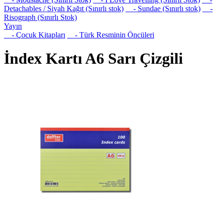
Detachables / Siyah Kağıt (Sınırlı stok)
- Sundae (Sınırlı stok)
-
Risograph (Sınırlı Stok)
Yayın
- Çocuk Kitapları
- Türk Resminin Öncüleri
İndex Kartı A6 Sarı Çizgili