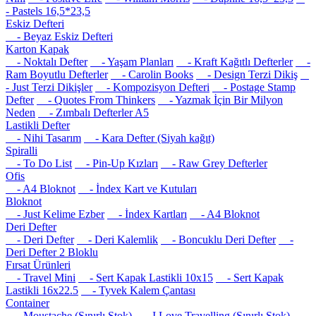
- Pastels 16,5*23,5
Eskiz Defteri
- Beyaz Eskiz Defteri
Karton Kapak
- Noktalı Defter
- Yaşam Planları
- Kraft Kağıtlı Defterler
-
Ram Boyutlu Defterler
- Carolin Books
- Design Terzi Dikiş
- Just Terzi Dikişler
- Kompozisyon Defteri
- Postage Stamp
Defter
- Quotes From Thinkers
- Yazmak İçin Bir Milyon
Neden
- Zımbalı Defterler A5
Lastikli Defter
- Nihi Tasarım
- Kara Defter (Siyah kağıt)
Spiralli
- To Do List
- Pin-Up Kızları
- Raw Grey Defterler
Ofis
- A4 Bloknot
- İndex Kart ve Kutuları
Bloknot
- Just Kelime Ezber
- İndex Kartları
- A4 Bloknot
Deri Defter
- Deri Defter
- Deri Kalemlik
- Boncuklu Deri Defter
-
Deri Defter 2 Bloklu
Fırsat Ürünleri
- Travel Mini
- Sert Kapak Lastikli 10x15
- Sert Kapak
Lastikli 16x22.5
- Tyvek Kalem Çantası
Container
- Moustache (Sınırlı Stok)
- I Love Travelling (Sınırlı Stok)
-