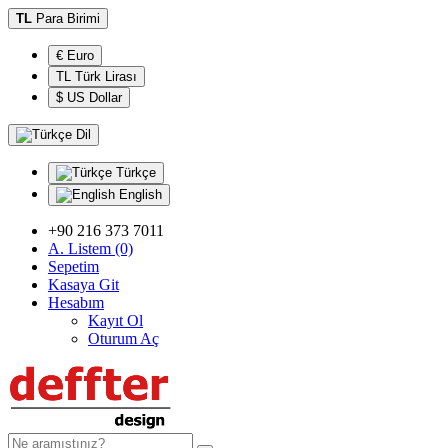
TL
Para Birimi
€ Euro
TL Türk Lirası
$ US Dollar
Dil
Türkçe
English
+90 216 373 7011
A. Listem (0)
Sepetim
Kasaya Git
Hesabım
Kayıt Ol
Oturum Aç