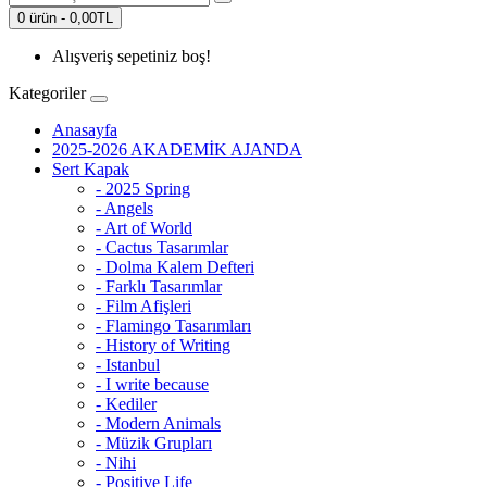
0 ürün - 0,00TL
Alışveriş sepetiniz boş!
Kategoriler
Anasayfa
2025-2026 AKADEMİK AJANDA
Sert Kapak
- 2025 Spring
- Angels
- Art of World
- Cactus Tasarımlar
- Dolma Kalem Defteri
- Farklı Tasarımlar
- Film Afişleri
- Flamingo Tasarımları
- History of Writing
- Istanbul
- I write because
- Kediler
- Modern Animals
- Müzik Grupları
- Nihi
- Positive Life