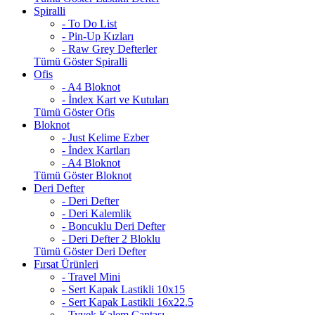
Spiralli
- To Do List
- Pin-Up Kızları
- Raw Grey Defterler
Tümü Göster Spiralli
Ofis
- A4 Bloknot
- İndex Kart ve Kutuları
Tümü Göster Ofis
Bloknot
- Just Kelime Ezber
- İndex Kartları
- A4 Bloknot
Tümü Göster Bloknot
Deri Defter
- Deri Defter
- Deri Kalemlik
- Boncuklu Deri Defter
- Deri Defter 2 Bloklu
Tümü Göster Deri Defter
Fırsat Ürünleri
- Travel Mini
- Sert Kapak Lastikli 10x15
- Sert Kapak Lastikli 16x22.5
- Tyvek Kalem Çantası