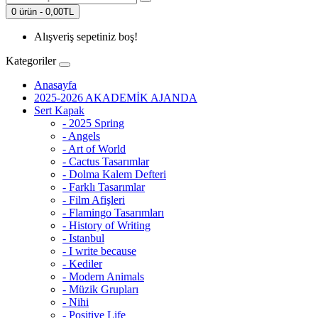
0 ürün - 0,00TL
Alışveriş sepetiniz boş!
Kategoriler
Anasayfa
2025-2026 AKADEMİK AJANDA
Sert Kapak
- 2025 Spring
- Angels
- Art of World
- Cactus Tasarımlar
- Dolma Kalem Defteri
- Farklı Tasarımlar
- Film Afişleri
- Flamingo Tasarımları
- History of Writing
- Istanbul
- I write because
- Kediler
- Modern Animals
- Müzik Grupları
- Nihi
- Positive Life