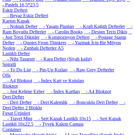
- Pastels 16,5*23,5
Eskiz Defteri
- Beyaz Eskiz Defteri
Karton Kapak
- Noktalı Defter
- Yaşam Planları
- Kraft Kağıtlı Defterler
-
Ram Boyutlu Defterler
- Carolin Books
- Design Terzi Dikiş
- Just Terzi Dikişler
- Kompozisyon Defteri
- Postage Stamp
Defter
- Quotes From Thinkers
- Yazmak İçin Bir Milyon
Neden
- Zımbalı Defterler A5
Lastikli Defter
- Nihi Tasarım
- Kara Defter (Siyah kağıt)
Spiralli
- To Do List
- Pin-Up Kızları
- Raw Grey Defterler
Ofis
- A4 Bloknot
- İndex Kart ve Kutuları
Bloknot
- Just Kelime Ezber
- İndex Kartları
- A4 Bloknot
Deri Defter
- Deri Defter
- Deri Kalemlik
- Boncuklu Deri Defter
-
Deri Defter 2 Bloklu
Fırsat Ürünleri
- Travel Mini
- Sert Kapak Lastikli 10x15
- Sert Kapak
Lastikli 16x22.5
- Tyvek Kalem Çantası
Container
- Moustache (Sınırlı Stok)
- I Love Travelling (Sınırlı Stok)
-