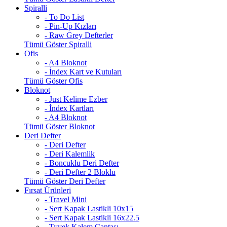
Spiralli
- To Do List
- Pin-Up Kızları
- Raw Grey Defterler
Tümü Göster Spiralli
Ofis
- A4 Bloknot
- İndex Kart ve Kutuları
Tümü Göster Ofis
Bloknot
- Just Kelime Ezber
- İndex Kartları
- A4 Bloknot
Tümü Göster Bloknot
Deri Defter
- Deri Defter
- Deri Kalemlik
- Boncuklu Deri Defter
- Deri Defter 2 Bloklu
Tümü Göster Deri Defter
Fırsat Ürünleri
- Travel Mini
- Sert Kapak Lastikli 10x15
- Sert Kapak Lastikli 16x22.5
- Tyvek Kalem Çantası