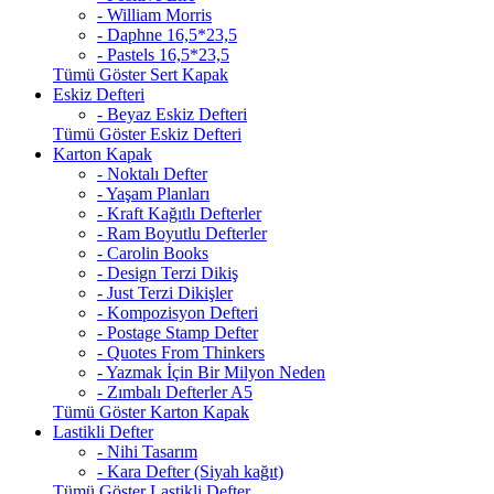
- William Morris
- Daphne 16,5*23,5
- Pastels 16,5*23,5
Tümü Göster Sert Kapak
Eskiz Defteri
- Beyaz Eskiz Defteri
Tümü Göster Eskiz Defteri
Karton Kapak
- Noktalı Defter
- Yaşam Planları
- Kraft Kağıtlı Defterler
- Ram Boyutlu Defterler
- Carolin Books
- Design Terzi Dikiş
- Just Terzi Dikişler
- Kompozisyon Defteri
- Postage Stamp Defter
- Quotes From Thinkers
- Yazmak İçin Bir Milyon Neden
- Zımbalı Defterler A5
Tümü Göster Karton Kapak
Lastikli Defter
- Nihi Tasarım
- Kara Defter (Siyah kağıt)
Tümü Göster Lastikli Defter