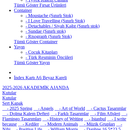
Tümü Göster Fırsat Ürünleri
Container
- Moustache (Sınırlı Stok)
- I Love Travelling (Sınırlı Stok)
- Detachables / Siyah Kağıt (Sınırlı stok)
- Sundae (Sınırlı stok)
- Risograph (Sınırlı Stok)
Tümü Göster Container
Yayın
- Çocuk Kitapları
- Türk Resminin Öncüleri
Tümü Göster Yayın
İndex Kartı A6 Beyaz Kareli
2025-2026 AKADEMİK AJANDA
Kutular
Kutular
Sert Kapak
- 2025 Spring
- Angels
- Art of World
- Cactus Tasarımlar
- Dolma Kalem Defteri
- Farklı Tasarımlar
- Film Afişleri
-
Flamingo Tasarımları
- History of Writing
- Istanbul
- I write
because
- Kediler
- Modern Animals
- Müzik Grupları
-
Nihi
- Positive Life
- William Morris
- Daphne 16,5*23,5