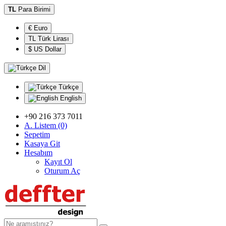
TL
Para Birimi
€ Euro
TL Türk Lirası
$ US Dollar
Dil
Türkçe
English
+90 216 373 7011
A. Listem (0)
Sepetim
Kasaya Git
Hesabım
Kayıt Ol
Oturum Aç