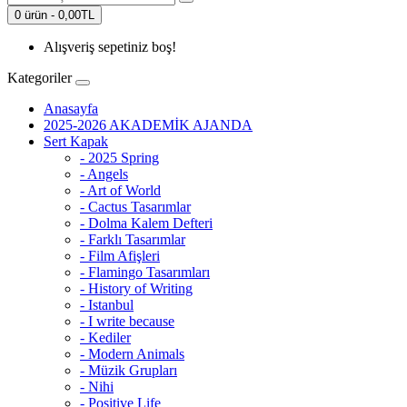
0 ürün - 0,00TL
Alışveriş sepetiniz boş!
Kategoriler
Anasayfa
2025-2026 AKADEMİK AJANDA
Sert Kapak
- 2025 Spring
- Angels
- Art of World
- Cactus Tasarımlar
- Dolma Kalem Defteri
- Farklı Tasarımlar
- Film Afişleri
- Flamingo Tasarımları
- History of Writing
- Istanbul
- I write because
- Kediler
- Modern Animals
- Müzik Grupları
- Nihi
- Positive Life