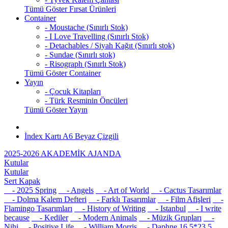
Tümü Göster Fırsat Ürünleri
Container
- Moustache (Sınırlı Stok)
- I Love Travelling (Sınırlı Stok)
- Detachables / Siyah Kağıt (Sınırlı stok)
- Sundae (Sınırlı stok)
- Risograph (Sınırlı Stok)
Tümü Göster Container
Yayın
- Çocuk Kitapları
- Türk Resminin Öncüleri
Tümü Göster Yayın
İndex Kartı A6 Beyaz Çizgili
2025-2026 AKADEMİK AJANDA
Kutular
Kutular
Sert Kapak
- 2025 Spring
- Angels
- Art of World
- Cactus Tasarımlar
- Dolma Kalem Defteri
- Farklı Tasarımlar
- Film Afişleri
-
Flamingo Tasarımları
- History of Writing
- Istanbul
- I write
because
- Kediler
- Modern Animals
- Müzik Grupları
-
Nihi
- Positive Life
- William Morris
- Daphne 16,5*23,5