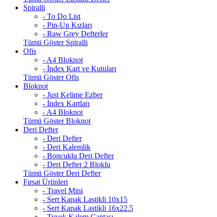
Spiralli
- To Do List
- Pin-Up Kızları
- Raw Grey Defterler
Tümü Göster Spiralli
Ofis
- A4 Bloknot
- İndex Kart ve Kutuları
Tümü Göster Ofis
Bloknot
- Just Kelime Ezber
- İndex Kartları
- A4 Bloknot
Tümü Göster Bloknot
Deri Defter
- Deri Defter
- Deri Kalemlik
- Boncuklu Deri Defter
- Deri Defter 2 Bloklu
Tümü Göster Deri Defter
Fırsat Ürünleri
- Travel Mini
- Sert Kapak Lastikli 10x15
- Sert Kapak Lastikli 16x22.5
- Tyvek Kalem Çantası