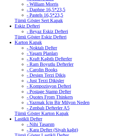
- William Morris
- Daphne 16,5*23,5
- Pastels 16,5*23,5
Tümü Göster Sert Kapak
Eskiz Defteri
- Beyaz Eskiz Defteri
Tümü Göster Eskiz Defteri
Karton Kapak
- Noktalı Defter
- Yaşam Planları
- Kraft Kağıtlı Defterler
- Ram Boyutlu Defterler
- Carolin Books
- Design Terzi Dikiş
- Just Terzi Dikişler
- Kompozisyon Defteri
- Postage Stamp Defter
- Quotes From Thinkers
- Yazmak İçin Bir Milyon Neden
- Zımbalı Defterler A5
Tümü Göster Karton Kapak
Lastikli Defter
- Nihi Tasarım
- Kara Defter (Siyah kağıt)
Tümü Göster Lastikli Defter