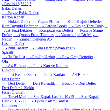
- Pastels 16,5*23,5
Eskiz Defteri
- Beyaz Eskiz Defteri
Karton Kapak
- Noktalı Defter
- Yaşam Planları
- Kraft Kağıtlı Defterler
-
Ram Boyutlu Defterler
- Carolin Books
- Design Terzi Dikiş
- Just Terzi Dikişler
- Kompozisyon Defteri
- Postage Stamp
Defter
- Quotes From Thinkers
- Yazmak İçin Bir Milyon
Neden
- Zımbalı Defterler A5
Lastikli Defter
- Nihi Tasarım
- Kara Defter (Siyah kağıt)
Spiralli
- To Do List
- Pin-Up Kızları
- Raw Grey Defterler
Ofis
- A4 Bloknot
- İndex Kart ve Kutuları
Bloknot
- Just Kelime Ezber
- İndex Kartları
- A4 Bloknot
Deri Defter
- Deri Defter
- Deri Kalemlik
- Boncuklu Deri Defter
-
Deri Defter 2 Bloklu
Fırsat Ürünleri
- Travel Mini
- Sert Kapak Lastikli 10x15
- Sert Kapak
Lastikli 16x22.5
- Tyvek Kalem Çantası
Container
- Moustache (Sınırlı Stok)
- I Love Travelling (Sınırlı Stok)
-