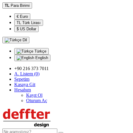
TL
Para Birimi
€ Euro
TL Türk Lirası
$ US Dollar
Dil
Türkçe
English
+90 216 373 7011
A. Listem (0)
Sepetim
Kasaya Git
Hesabım
Kayıt Ol
Oturum Aç