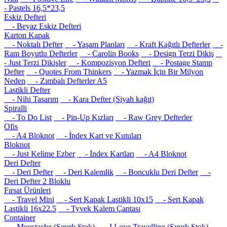
- Pastels 16,5*23,5
Eskiz Defteri
- Beyaz Eskiz Defteri
Karton Kapak
- Noktalı Defter
- Yaşam Planları
- Kraft Kağıtlı Defterler
-
Ram Boyutlu Defterler
- Carolin Books
- Design Terzi Dikiş
- Just Terzi Dikişler
- Kompozisyon Defteri
- Postage Stamp
Defter
- Quotes From Thinkers
- Yazmak İçin Bir Milyon
Neden
- Zımbalı Defterler A5
Lastikli Defter
- Nihi Tasarım
- Kara Defter (Siyah kağıt)
Spiralli
- To Do List
- Pin-Up Kızları
- Raw Grey Defterler
Ofis
- A4 Bloknot
- İndex Kart ve Kutuları
Bloknot
- Just Kelime Ezber
- İndex Kartları
- A4 Bloknot
Deri Defter
- Deri Defter
- Deri Kalemlik
- Boncuklu Deri Defter
-
Deri Defter 2 Bloklu
Fırsat Ürünleri
- Travel Mini
- Sert Kapak Lastikli 10x15
- Sert Kapak
Lastikli 16x22.5
- Tyvek Kalem Çantası
Container
- Moustache (Sınırlı Stok)
- I Love Travelling (Sınırlı Stok)
-