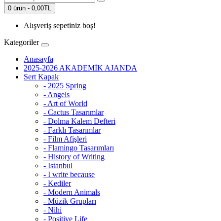
0 ürün - 0,00TL
Alışveriş sepetiniz boş!
Kategoriler
Anasayfa
2025-2026 AKADEMİK AJANDA
Sert Kapak
- 2025 Spring
- Angels
- Art of World
- Cactus Tasarımlar
- Dolma Kalem Defteri
- Farklı Tasarımlar
- Film Afişleri
- Flamingo Tasarımları
- History of Writing
- Istanbul
- I write because
- Kediler
- Modern Animals
- Müzik Grupları
- Nihi
- Positive Life