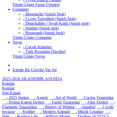
Tümü Göster Fırsat Ürünleri
Container
- Moustache (Sınırlı Stok)
- I Love Travelling (Sınırlı Stok)
- Detachables / Siyah Kağıt (Sınırlı stok)
- Sundae (Sınırlı stok)
- Risograph (Sınırlı Stok)
Tümü Göster Container
Yayın
- Çocuk Kitapları
- Türk Resminin Öncüleri
Tümü Göster Yayın
İçimde Bir Göçebe Var A6
2025-2026 AKADEMİK AJANDA
Kutular
Kutular
Sert Kapak
- 2025 Spring
- Angels
- Art of World
- Cactus Tasarımlar
- Dolma Kalem Defteri
- Farklı Tasarımlar
- Film Afişleri
-
Flamingo Tasarımları
- History of Writing
- Istanbul
- I write
because
- Kediler
- Modern Animals
- Müzik Grupları
-
Nihi
- Positive Life
- William Morris
- Daphne 16,5*23,5