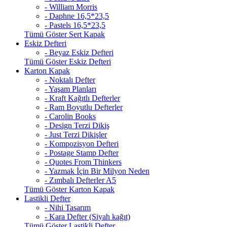
- William Morris
- Daphne 16,5*23,5
- Pastels 16,5*23,5
Tümü Göster Sert Kapak
Eskiz Defteri
- Beyaz Eskiz Defteri
Tümü Göster Eskiz Defteri
Karton Kapak
- Noktalı Defter
- Yaşam Planları
- Kraft Kağıtlı Defterler
- Ram Boyutlu Defterler
- Carolin Books
- Design Terzi Dikiş
- Just Terzi Dikişler
- Kompozisyon Defteri
- Postage Stamp Defter
- Quotes From Thinkers
- Yazmak İçin Bir Milyon Neden
- Zımbalı Defterler A5
Tümü Göster Karton Kapak
Lastikli Defter
- Nihi Tasarım
- Kara Defter (Siyah kağıt)
Tümü Göster Lastikli Defter