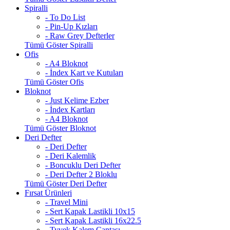
Spiralli
- To Do List
- Pin-Up Kızları
- Raw Grey Defterler
Tümü Göster Spiralli
Ofis
- A4 Bloknot
- İndex Kart ve Kutuları
Tümü Göster Ofis
Bloknot
- Just Kelime Ezber
- İndex Kartları
- A4 Bloknot
Tümü Göster Bloknot
Deri Defter
- Deri Defter
- Deri Kalemlik
- Boncuklu Deri Defter
- Deri Defter 2 Bloklu
Tümü Göster Deri Defter
Fırsat Ürünleri
- Travel Mini
- Sert Kapak Lastikli 10x15
- Sert Kapak Lastikli 16x22.5
- Tyvek Kalem Çantası