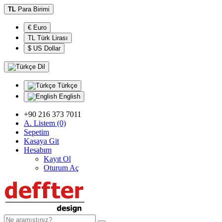
TL
Para Birimi
€ Euro
TL Türk Lirası
$ US Dollar
Dil
Türkçe
English
+90 216 373 7011
A. Listem (0)
Sepetim
Kasaya Git
Hesabım
Kayıt Ol
Oturum Aç